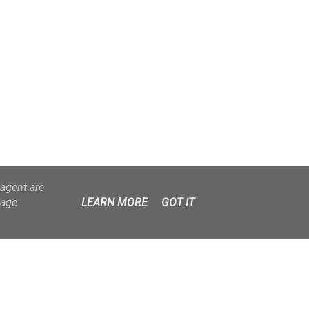
-agent are
sage
LEARN MORE
GOT IT